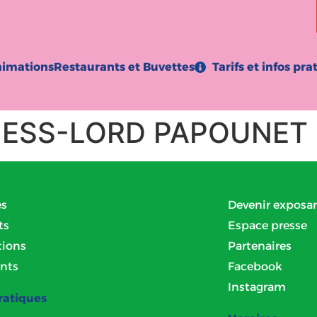
imations
Restaurants et Buvettes
Tarifs et infos pra
NESS-LORD PAPOUNET
es
Devenir exposa
ts
Espace presse
ions
Partenaires
nts
Facebook
Instagram
ratiques