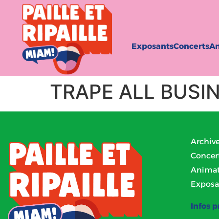
Exposants
Concerts
An
TRAPE ALL BUSI
Archiv
Concer
Animat
Exposa
Infos p