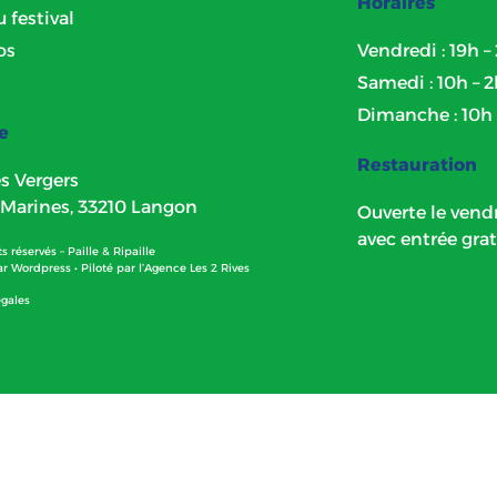
Horaires
u festival
os
Vendredi : 19h –
Samedi : 10h – 
Dimanche : 10h 
e
Restauration
s Vergers
 Marines, 33210 Langon
Ouverte le vendr
avec entrée grat
s réservés – Paille & Ripaille
ar
Wordpress
• Piloté par l’
Agence Les 2 Rives
égales