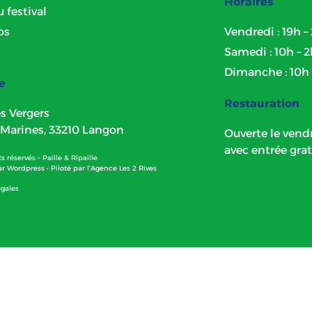
Horaires
u festival
os
Vendredi : 19h –
Samedi : 10h – 
Dimanche : 10h 
e
Restauration
s Vergers
 Marines, 33210 Langon
Ouverte le vendr
avec entrée grat
s réservés – Paille & Ripaille
ar
Wordpress
• Piloté par l’
Agence Les 2 Rives
égales