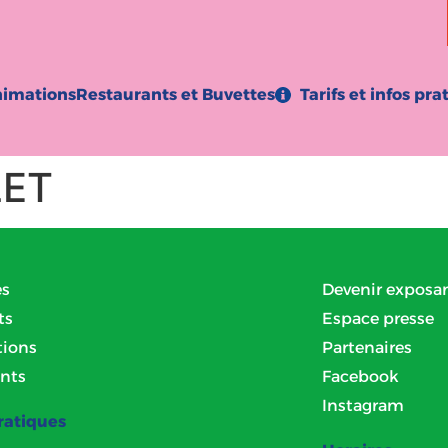
imations
Restaurants et Buvettes
Tarifs et infos pra
LET
es
Devenir exposa
ts
Espace presse
ions
Partenaires
nts
Facebook
Instagram
ratiques