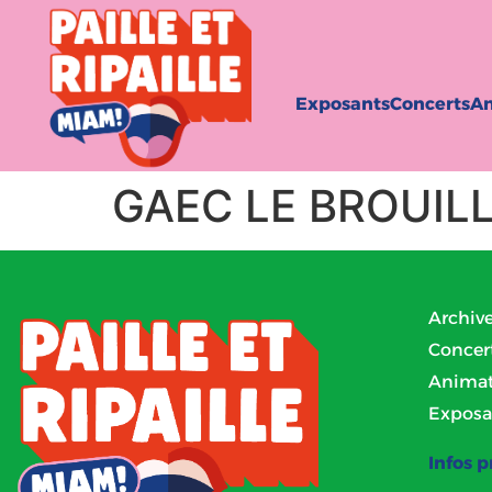
Exposants
Concerts
An
GAEC LE BROUIL
Archiv
Concer
Animat
Exposa
Infos p